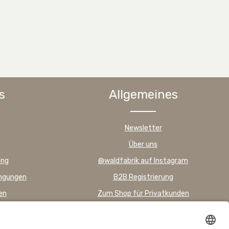
s
Allgemeines
Newsletter
Über uns
ung
@waldfabrik auf Instagram
ingungen
B2B Registrierung
en
Zum Shop für Privatkunden
FAQ – Häufig gestellte Fragen