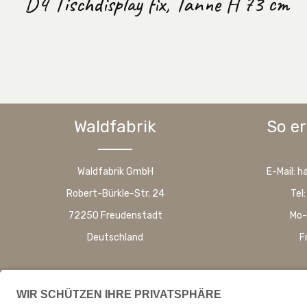
D4 Tischdisplay fix, Tanne H 73 cm
Waldfabrik
So er
Waldfabrik GmbH
E-Mail: 
Robert-Bürkle-Str. 24
Tel
72250 Freudenstadt
Mo-
Deutschland
F