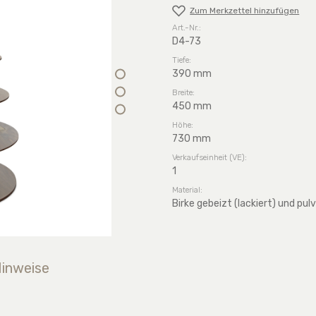
Zum Merkzettel hinzufügen
Art.-Nr.:
D4-73
Tiefe:
390 mm
Breite:
450 mm
Höhe:
730 mm
Verkaufseinheit (VE):
1
Material:
Birke gebeizt (lackiert) und pu
Hinweise