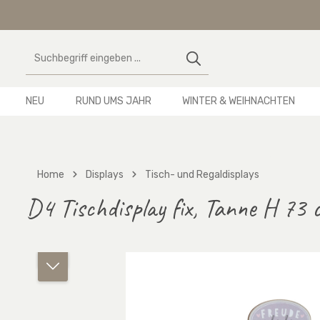
 Hauptinhalt springen
Zur Suche springen
Zur Hauptnavigation springen
NEU
RUND UMS JAHR
WINTER & WEIHNACHTEN
Home
Displays
Tisch- und Regaldisplays
D4 Tischdisplay fix, Tanne H 73 
Bildergalerie überspringen