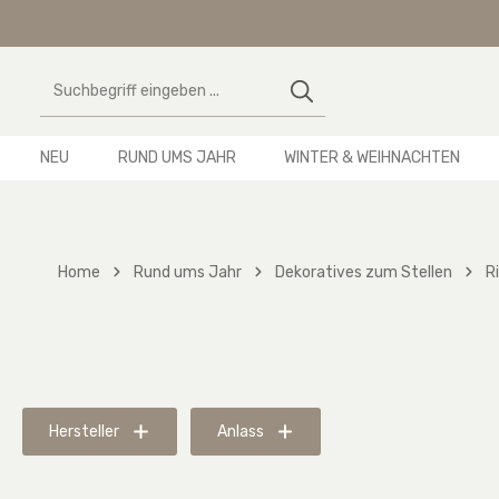
 Hauptinhalt springen
Zur Suche springen
Zur Hauptnavigation springen
NEU
RUND UMS JAHR
WINTER & WEIHNACHTEN
Home
Rund ums Jahr
Dekoratives zum Stellen
R
Hersteller
Anlass