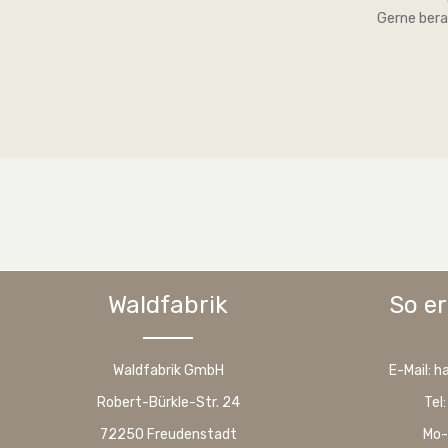
Gerne bera
Waldfabrik
So er
Waldfabrik GmbH
E-Mail: 
Robert-Bürkle-Str. 24
Tel
72250 Freudenstadt
Mo-