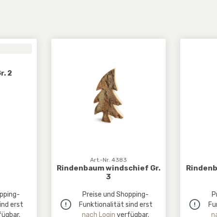
. 2
Art.-Nr. 4383
Rindenbaum windschief Gr.
Rindenb
3
pping-
Preise und Shopping-
P
ind erst
Funktionalität sind erst
Fu
ügbar.
nach Login
verfügbar.
n