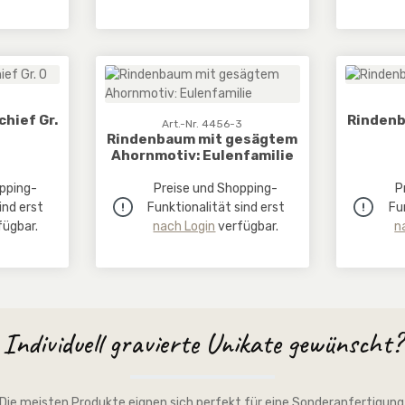
hief Gr.
Rindenb
Art.-Nr. 4456-3
Rindenbaum mit gesägtem
Ahornmotiv: Eulenfamilie
pping-
Preise und Shopping-
P
ind erst
Funktionalität sind erst
Fu
ügbar.
nach Login
verfügbar.
n
Individuell gravierte Unikate gewünscht?
Die meisten Produkte eignen sich perfekt für eine Sonderanfertigung