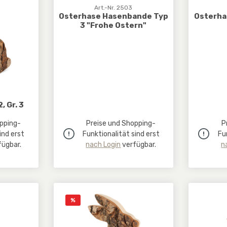
Art.-Nr. 2503
Osterhase Hasenbande Typ
Osterha
3 "Frohe Ostern"
 Gr. 3
pping-
Preise und Shopping-
P
ind erst
Funktionalität sind erst
Fu
ügbar.
nach Login
verfügbar.
n
Rabatt
%