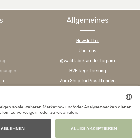
s
Allgemeines
Newsletter
Über uns
ung
@waldfabrik auf Instagram
ingungen
B2B Registrierung
en
Zum Shop für Privatkunden
FAQ – Häufig gestellte Fragen
exkl. gesetzl. Mehrwertsteuer. Infos zu
Liefer- und Zahlungsbedingungen
.
 auf dieser Website keine Verträge mit Verbrauchern/Privatpersonen ab.