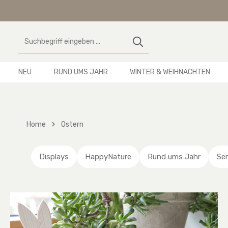
 Hauptinhalt springen
Zur Suche springen
Zur Hauptnavigation springen
NEU
RUND UMS JAHR
WINTER & WEIHNACHTEN
Home
Ostern
Displays
HappyNature
Rund ums Jahr
Ser