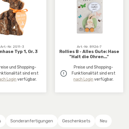
Art.-Nr. 2511-3
Art.-Nr. 8926-7
nhase Typ 1, Gr. 3
Rollies B - Alles Gute: Hase
"Halt die Ohren..."
reise und Shopping-
Preise und Shopping-
nktionalität sind erst
Funktionalität sind erst
ach Login
verfügbar.
nach Login
verfügbar.
s
Sonderanfertigungen
Geschenksets
Neu