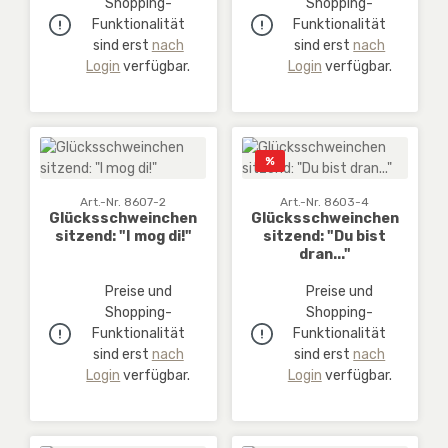
Shopping-
Shopping-
Funktionalität
Funktionalität
sind erst
nach
sind erst
nach
Login
verfügbar.
Login
verfügbar.
Rabatt
%
Art.-Nr. 8607-2
Art.-Nr. 8603-4
Glücksschweinchen
Glücksschweinchen
sitzend: "I mog di!"
sitzend: "Du bist
dran..."
Preise und
Preise und
Shopping-
Shopping-
Funktionalität
Funktionalität
sind erst
nach
sind erst
nach
Login
verfügbar.
Login
verfügbar.