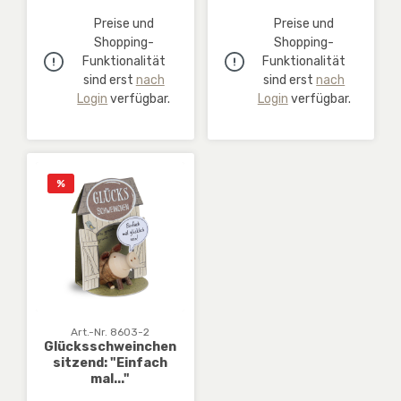
Preise und
Preise und
Shopping-
Shopping-
Funktionalität
Funktionalität
sind erst
nach
sind erst
nach
Login
verfügbar.
Login
verfügbar.
Rabatt
%
Art.-Nr. 8603-2
Glücksschweinchen
sitzend: "Einfach
mal..."