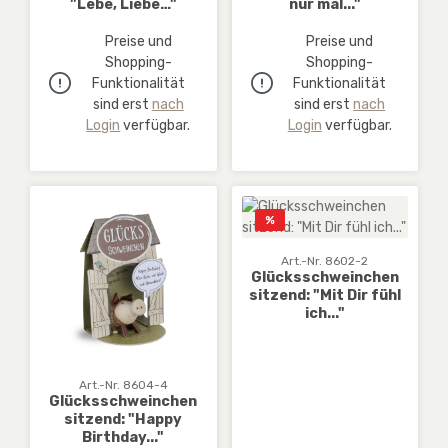
"Lebe, Liebe…"
nur mal..."
Preise und
Preise und
Shopping-
Shopping-
Funktionalität
Funktionalität
sind erst
nach
sind erst
nach
Login
verfügbar.
Login
verfügbar.
Rabatt
%
Art.-Nr. 8602-2
Glücksschweinchen
sitzend: "Mit Dir fühl
ich..."
Art.-Nr. 8604-4
Glücksschweinchen
sitzend: "Happy
Birthday..."