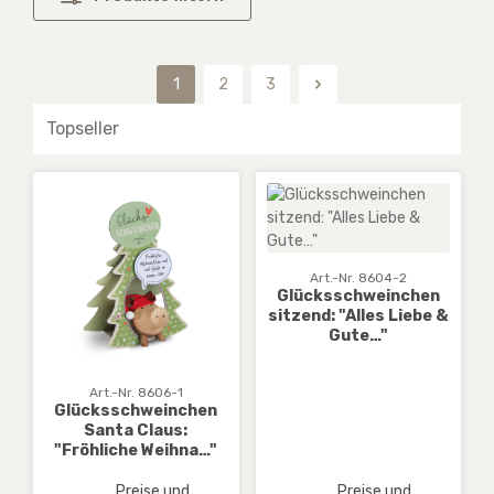
1
2
3
Seite
Seite
Seite
Art.-Nr. 8604-2
Glücksschweinchen
sitzend: "Alles Liebe &
Gute…"
Art.-Nr. 8606-1
Glücksschweinchen
Santa Claus:
"Fröhliche Weihna…"
Preise und
Preise und