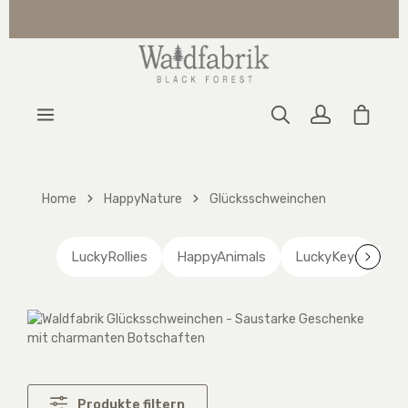
Zum Hauptinhalt springen
Warenk
Home
HappyNature
Glücksschweinchen
LuckyRollies
HappyAnimals
LuckyKeys
Lu
Produkte filtern