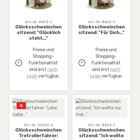
Art.-Nr. 8603-1
Art.-Nr. 8602-1
Glücksschweinchen
Glücksschweinchen
sitzend: "Glücklich
sitzend: "Für Dich…"
steht..."
Preise und
Preise und
Shopping-
Shopping-
Funktionalität
Funktionalität
sind erst
nach
sind erst
nach
Login
verfügbar.
Login
verfügbar.
Rabatt
%
Art.-Nr. 50763-2
Art.-Nr. 8604-1
Glücksschweinchen
Glücksschweinchen
Tretrollerfahrer:
sitzend: "Ich wollte