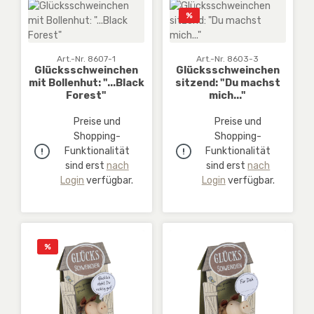
Rabatt
%
Art.-Nr. 8607-1
Art.-Nr. 8603-3
Glücksschweinchen
Glücksschweinchen
mit Bollenhut: "...Black
sitzend: "Du machst
Forest"
mich..."
Preise und
Preise und
Shopping-
Shopping-
Funktionalität
Funktionalität
sind erst
nach
sind erst
nach
Login
verfügbar.
Login
verfügbar.
Rabatt
%