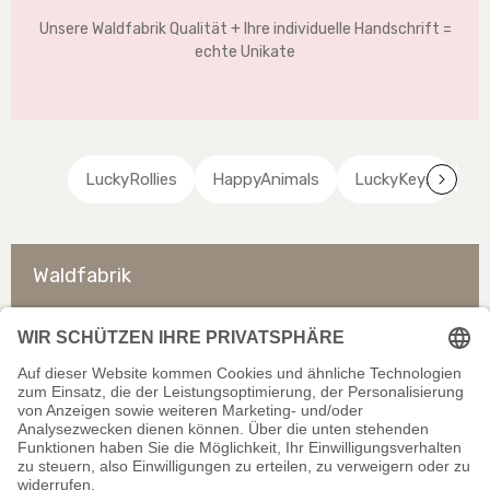
Unsere Waldfabrik Qualität + Ihre individuelle Handschrift =
echte Unikate
LuckyRollies
HappyAnimals
LuckyKeys
Lu
Waldfabrik
So erreichen Sie uns
Rechtliches
Allgemeines