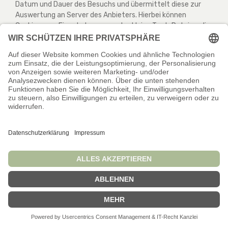
Datum und Dauer des Besuchs und übermittelt diese zur
Auswertung an Server des Anbieters. Hierbei können
Cookies zum Einsatz kommen, also kleine Text-Dateien, die
im Browser des Endgeräts gespeichert werden.
Sofern die oben beschriebenen Verarbeitungen auf Basis
von Cookies erfolgen, werden diese nur gesetzt, wenn Sie
uns gemäß Art. 6 Abs. 1 lit. a DSGVO dazu Ihre ausdrückliche
Einwilligung erteilt haben. Sie können Ihre erteilte
Einwilligung jederzeit mit Wirkung für die Zukunft
widerrufen, indem Sie diesen Dienst in dem auf der
Webseite bereitgestellten „Cookie-Consent-Tool“
deaktivieren.
Werden die oben beschriebenen Verarbeitungen ohne den
Einsatz von Cookies vollzogen, ist Rechtsgrundlage ist
unser berechtigtes Interesse an der Feststellung der
individuellen Eigenverantwortung im Internet und der
Vermeidung von Missbrauch und Spam gemäß Art. 6 Abs. 1
lit. f DSGVO.