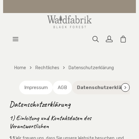
Zum Hauptinhalt springen
Warenk
Home
Rechtliches
Datenschutzerklärung
Impressum
AGB
Datenschutzerklärung
Datenschutzerklärung
1) Einleitung und Kontaktdaten des
Verantwortlichen
1.1
Wir freuen uns, dass Sie unsere Website besuchen, und