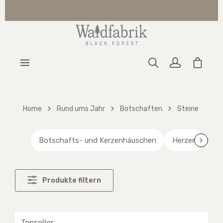
Zum Hauptinhalt springen
Warenk
Home
Rund ums Jahr
Botschaften
Steine
Botschafts- und Kerzenhäuschen
Herzen
Ri
Produkte filtern