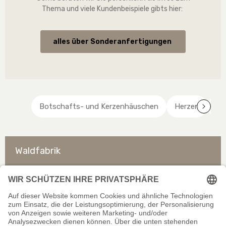
Thema und viele Kundenbeispiele gibts hier:
alles über Sonderanfertigungen
Botschafts- und Kerzenhäuschen
Herzen
Ri
Waldfabrik
So erreichen Sie uns
Rechtliches