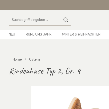
 Hauptinhalt springen
Zur Suche springen
Zur Hauptnavigation springen
NEU
RUND UMS JAHR
WINTER & WEIHNACHTEN
Home
Ostern
Rindenhase Typ 2, Gr. 4
Bildergalerie überspringen