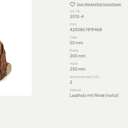
Zum Merkzettel hinzufügen
Art.-Nr.:
2512-4
EAN:
4250867819468
Tiefe:
50 mm
Breite:
200 mm
Höhe:
250 mm
Verkaufseinheit (VE):
2
Material:
Laubholz mit Rinde (natur)