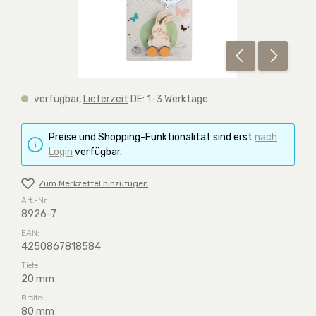
verfügbar,
Lieferzeit
DE: 1-3 Werktage
Preise und Shopping-Funktionalität sind erst
nach
Login
verfügbar.
Zum Merkzettel hinzufügen
Art.-Nr.:
8926-7
EAN:
4250867818584
Tiefe:
20 mm
Breite:
80 mm