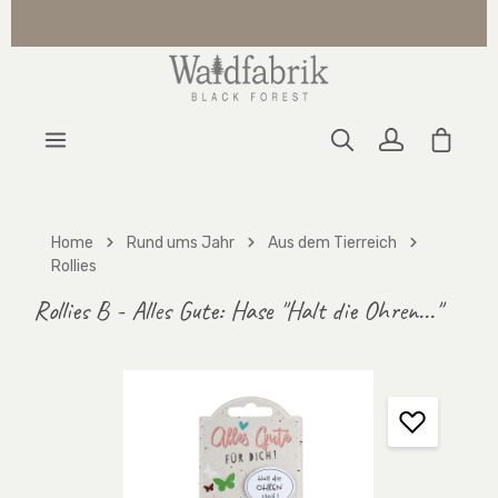
Zum Hauptinhalt springen
Warenk
Home
Rund ums Jahr
Aus dem Tierreich
Rollies
Rollies B - Alles Gute: Hase "Halt die Ohren..."
Bildergalerie überspringen