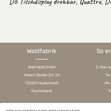
D6 Tischdisplay drehbar, Quattro, 
Waldfabrik
So er
Waldfabrik GmbH
E-Mail: 
Robert-Bürkle-Str. 24
Tel
72250 Freudenstadt
Mo-
Deutschland
F