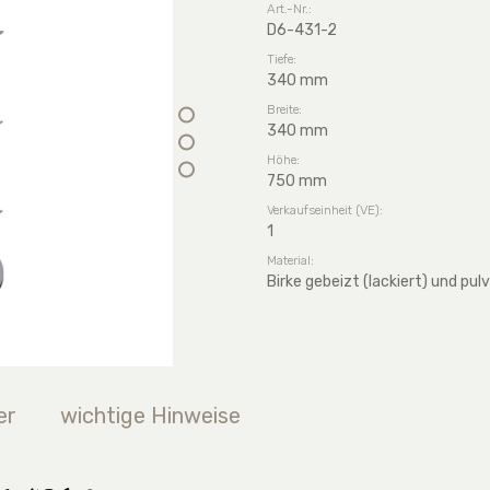
Art.-Nr.:
D6-431-2
Tiefe:
340 mm
Breite:
340 mm
Höhe:
750 mm
Verkaufseinheit (VE):
1
Material:
Birke gebeizt (lackiert) und pu
er
wichtige Hinweise