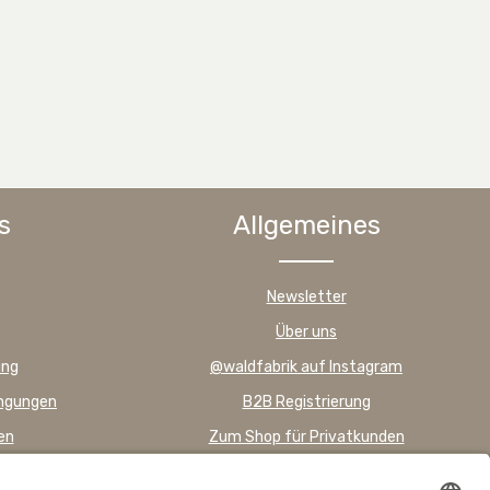
s
Allgemeines
Newsletter
Über uns
ung
@waldfabrik auf Instagram
ingungen
B2B Registrierung
en
Zum Shop für Privatkunden
FAQ – Häufig gestellte Fragen