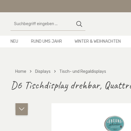
 Hauptinhalt springen
Zur Suche springen
Zur Hauptnavigation springen
NEU
RUND UMS JAHR
WINTER & WEIHNACHTEN
Home
Displays
Tisch- und Regaldisplays
D6 Tischdisplay drehbar, Quatt
Bildergalerie überspringen