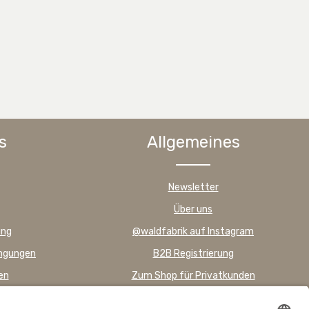
s
Allgemeines
Newsletter
Über uns
ung
@waldfabrik auf Instagram
ingungen
B2B Registrierung
en
Zum Shop für Privatkunden
FAQ – Häufig gestellte Fragen