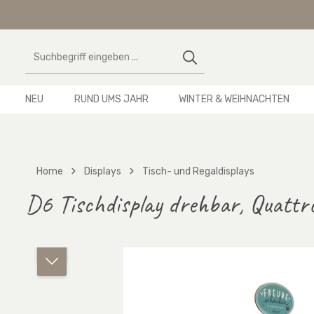
 Hauptinhalt springen
Zur Suche springen
Zur Hauptnavigation springen
NEU
RUND UMS JAHR
WINTER & WEIHNACHTEN
Home
Displays
Tisch- und Regaldisplays
D6 Tischdisplay drehbar, Quattr
Bildergalerie überspringen