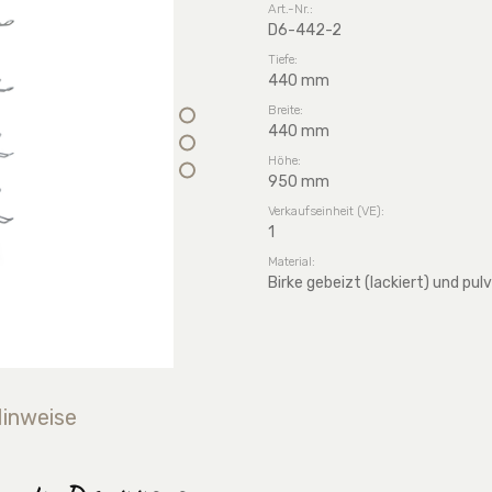
Art.-Nr.:
D6-442-2
Tiefe:
440 mm
Breite:
440 mm
Höhe:
950 mm
Verkaufseinheit (VE):
1
Material:
Birke gebeizt (lackiert) und pu
Hinweise