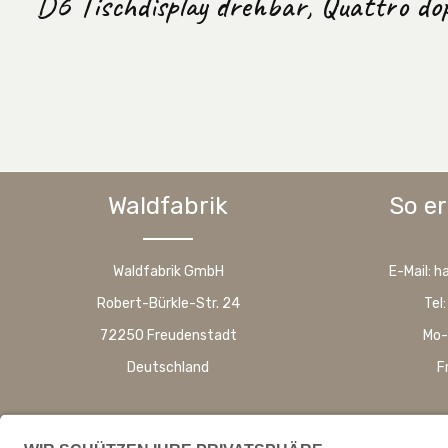
D6 Tischdisplay drehbar, Quattro do
Waldfabrik
So er
Waldfabrik GmbH
E-Mail: 
Robert-Bürkle-Str. 24
Tel
72250 Freudenstadt
Mo-
Deutschland
F