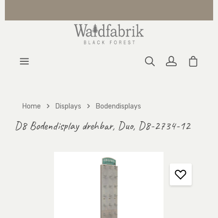
Zum Hauptinhalt springen
Warenk
Home
Displays
Bodendisplays
D8 Bodendisplay drehbar, Duo, D8-2734-12
Bildergalerie überspringen