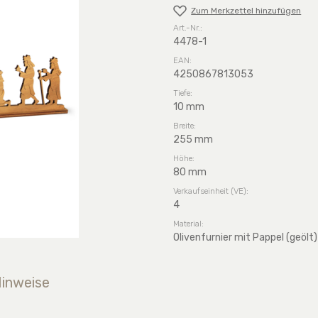
Zum Merkzettel hinzufügen
Art.-Nr.:
4478-1
EAN:
4250867813053
Tiefe:
10 mm
Breite:
255 mm
Höhe:
80 mm
Verkaufseinheit (VE):
4
Material:
Olivenfurnier mit Pappel (geölt)
Hinweise