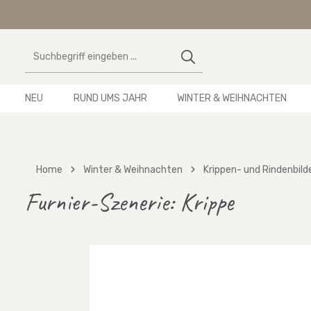
 Hauptinhalt springen
Zur Suche springen
Zur Hauptnavigation springen
NEU
RUND UMS JAHR
WINTER & WEIHNACHTEN
Home
Winter & Weihnachten
Krippen- und Rindenbild
Furnier-Szenerie: Krippe
Bildergalerie überspringen