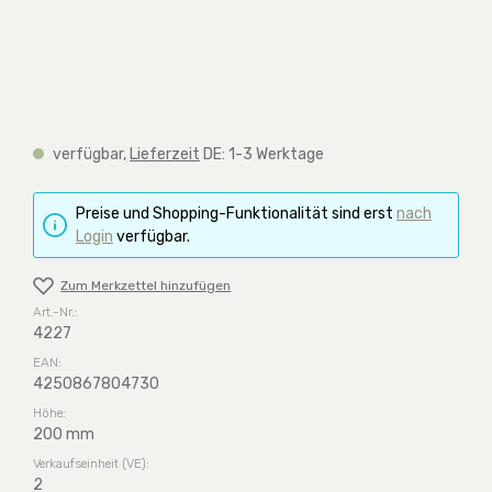
verfügbar,
Lieferzeit
DE: 1-3 Werktage
Preise und Shopping-Funktionalität sind erst
nach
Login
verfügbar.
Zum Merkzettel hinzufügen
Art.-Nr.:
4227
EAN:
4250867804730
Höhe:
200 mm
Verkaufseinheit (VE):
2