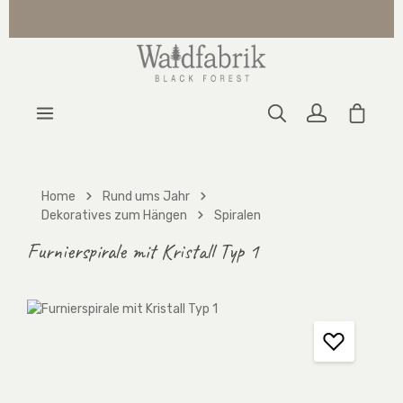
Zum Hauptinhalt springen
Warenk
Home
Rund ums Jahr
Dekoratives zum Hängen
Spiralen
Furnierspirale mit Kristall Typ 1
Bildergalerie überspringen