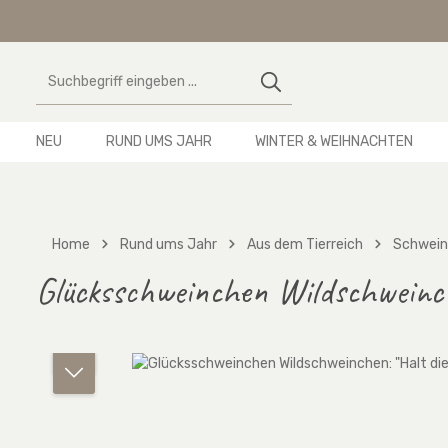
 Hauptinhalt springen
Zur Suche springen
Zur Hauptnavigation springen
NEU
RUND UMS JAHR
WINTER & WEIHNACHTEN
Home
Rund ums Jahr
Aus dem Tierreich
Schwein
Glücksschweinchen Wildschweinche
Bildergalerie überspringen