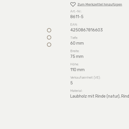
Zum Merkzettel hinzufügen
Art.-Nr.:
8611-5
EAN:
4250867816603
Tiefe:
60 mm
Breite:
75 mm
Höhe:
110 mm
Verkaufseinheit (VE):
5
Material:
Laubholz mit Rinde (natur), Rin