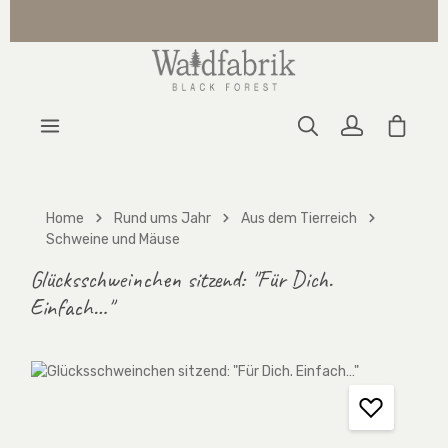
Zum Hauptinhalt springen
Warenk
Home
Rund ums Jahr
Aus dem Tierreich
Schweine und Mäuse
Glücksschweinchen sitzend: "Für Dich.
Einfach…"
Bildergalerie überspringen