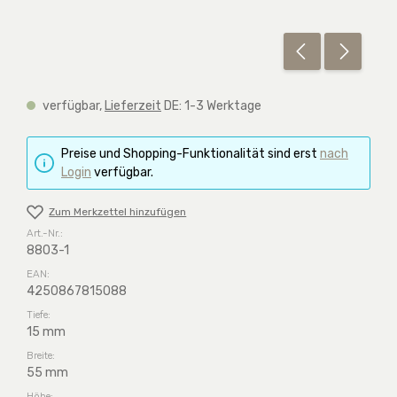
verfügbar,
Lieferzeit
DE: 1-3 Werktage
Preise und Shopping-Funktionalität sind erst
nach
Login
verfügbar.
Zum Merkzettel hinzufügen
Art.-Nr.:
8803-1
EAN:
4250867815088
Tiefe:
15 mm
Breite:
55 mm
Höhe: