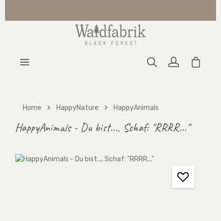
Zum Hauptinhalt springen
Warenk
Home
HappyNature
HappyAnimals
HappyAnimals - Du bist..., Schaf: "RRRR..."
Bildergalerie überspringen