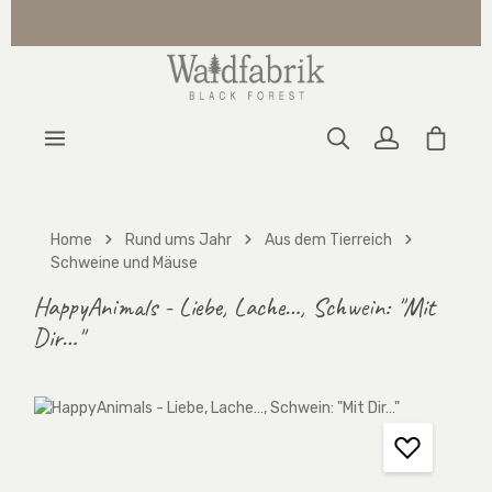
Zum Hauptinhalt springen
Warenk
Home
Rund ums Jahr
Aus dem Tierreich
Schweine und Mäuse
HappyAnimals - Liebe, Lache…, Schwein: "Mit
Dir…"
Bildergalerie überspringen