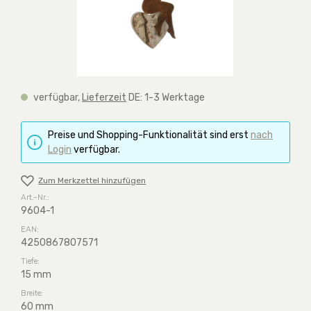
verfügbar,
Lieferzeit
DE: 1-3 Werktage
Preise und Shopping-Funktionalität sind erst
nach
Login
verfügbar.
Zum Merkzettel hinzufügen
Art.-Nr.:
9604-1
EAN:
4250867807571
Tiefe:
15 mm
Breite:
60 mm