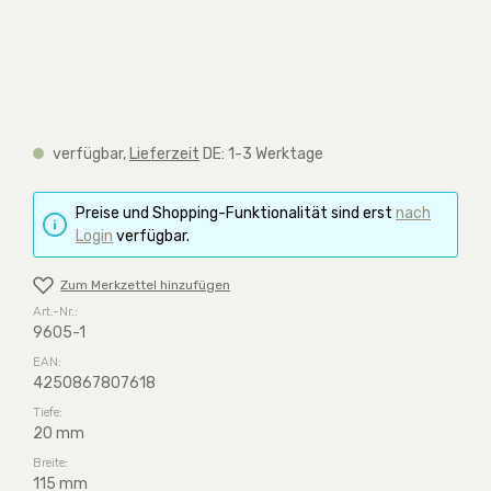
verfügbar,
Lieferzeit
DE: 1-3 Werktage
Preise und Shopping-Funktionalität sind erst
nach
Login
verfügbar.
Zum Merkzettel hinzufügen
Art.-Nr.:
9605-1
EAN:
4250867807618
Tiefe:
20 mm
Breite:
115 mm