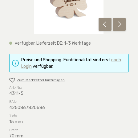
verfügbar,
Lieferzeit
DE: 1-3 Werktage
Preise und Shopping-Funktionalität sind erst
nach
Login
verfügbar.
Zum Merkzettel hinzufügen
Art.-Nr.:
4311-5
EAN:
4250867820686
Tiefe:
15 mm
Breite:
70 mm