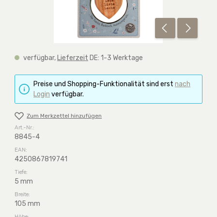
verfügbar,
Lieferzeit
DE: 1-3 Werktage
Preise und Shopping-Funktionalität sind erst
nach
Login
verfügbar.
Zum Merkzettel hinzufügen
Art.-Nr.:
8845-4
EAN:
4250867819741
Tiefe:
5 mm
Breite:
105 mm
Höhe: