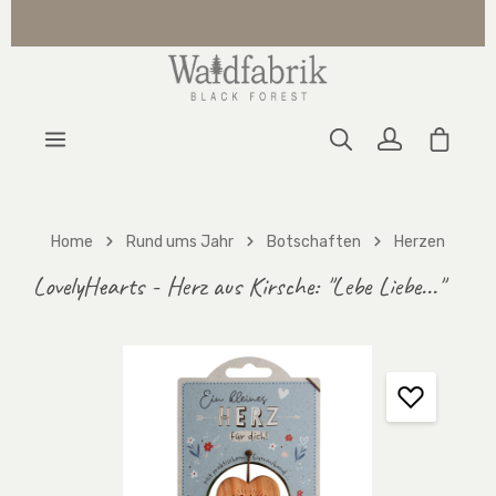
Zum Hauptinhalt springen
Warenk
Home
Rund ums Jahr
Botschaften
Herzen
LovelyHearts - Herz aus Kirsche: "Lebe Liebe..."
Bildergalerie überspringen