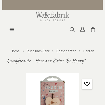
Zum Hauptinhalt springen
Warenk
Home
Rund ums Jahr
Botschaften
Herzen
LovelyHearts - Herz aus Zirbe: "Be Happy"
Bildergalerie überspringen