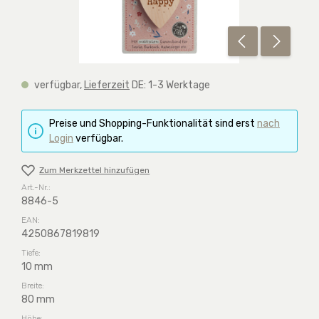
verfügbar,
Lieferzeit
DE: 1-3 Werktage
Preise und Shopping-Funktionalität sind erst
nach
Login
verfügbar.
Zum Merkzettel hinzufügen
Art.-Nr.:
8846-5
EAN:
4250867819819
Tiefe:
10 mm
Breite:
80 mm
Höhe: