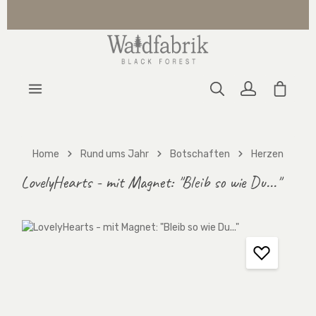
Zum Hauptinhalt springen
Warenk
Home
Rund ums Jahr
Botschaften
Herzen
LovelyHearts - mit Magnet: "Bleib so wie Du..."
Bildergalerie überspringen