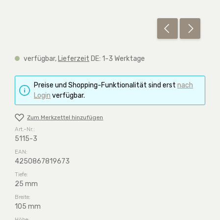
verfügbar,
Lieferzeit
DE: 1-3 Werktage
Preise und Shopping-Funktionalität sind erst
nach
Login
verfügbar.
Zum Merkzettel hinzufügen
Art.-Nr.:
5115-3
EAN:
4250867819673
Tiefe:
25 mm
Breite:
105 mm
Höhe: