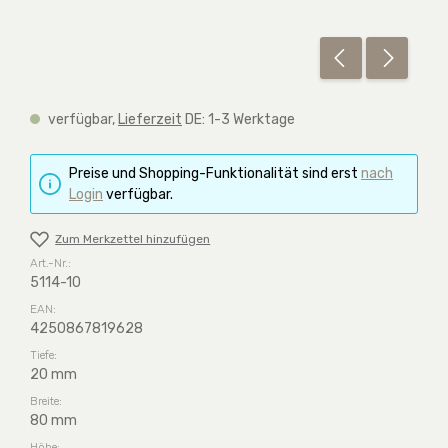
verfügbar,
Lieferzeit
DE: 1-3 Werktage
Preise und Shopping-Funktionalität sind erst
nach
Login
verfügbar.
Zum Merkzettel hinzufügen
Art.-Nr.:
5114-10
EAN:
4250867819628
Tiefe:
20 mm
Breite:
80 mm
Höhe: