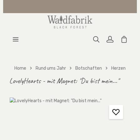
Zum Hauptinhalt springen
Warenk
Home
Rund ums Jahr
Botschaften
Herzen
LovelyHearts - mit Magnet: "Du bist mein..."
Bildergalerie überspringen