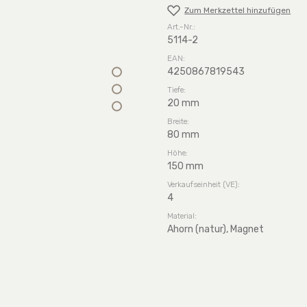
Zum Merkzettel hinzufügen
Art.-Nr.:
5114-2
EAN:
4250867819543
Tiefe:
20 mm
Breite:
80 mm
Höhe:
150 mm
Verkaufseinheit (VE):
4
Material:
Ahorn (natur), Magnet