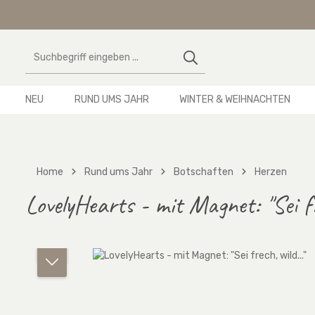
 Hauptinhalt springen
Zur Suche springen
Zur Hauptnavigation springen
NEU
RUND UMS JAHR
WINTER & WEIHNACHTEN
Home
Rund ums Jahr
Botschaften
Herzen
LovelyHearts - mit Magnet: "Sei fr
Bildergalerie überspringen