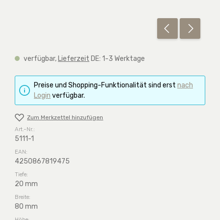
verfügbar,
Lieferzeit
DE: 1-3 Werktage
Preise und Shopping-Funktionalität sind erst
nach
Login
verfügbar.
Zum Merkzettel hinzufügen
Art.-Nr.:
5111-1
EAN:
4250867819475
Tiefe:
20 mm
Breite:
80 mm
Höhe: