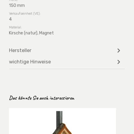
150 mm
Verkaufseinheit (VE):
4
Material:
Kirsche (natur), Magnet
Hersteller
wichtige Hinweise
Produktgalerie überspringen
Das könnte Sie auch interessieren