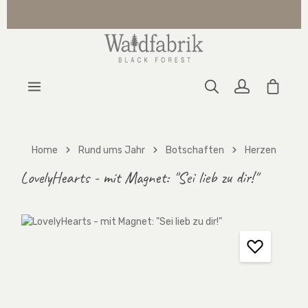
Zum Hauptinhalt springen
Warenk
Home
Rund ums Jahr
Botschaften
Herzen
LovelyHearts - mit Magnet: "Sei lieb zu dir!"
Bildergalerie überspringen