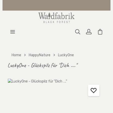
Zum Hauptinhalt springen
Warenk
Home
HappyNature
LuckyOne
LuckyOne - Glückspilz für "Dich …."
Bildergalerie überspringen