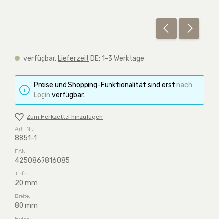
verfügbar,
Lieferzeit
DE: 1-3 Werktage
Preise und Shopping-Funktionalität sind erst
nach
Login
verfügbar.
Zum Merkzettel hinzufügen
Art.-Nr.:
8851-1
EAN:
4250867816085
Tiefe:
20 mm
Breite:
80 mm
Höhe: