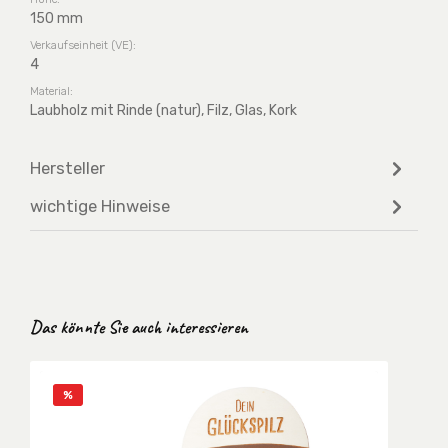
150 mm
Verkaufseinheit (VE):
4
Material:
Laubholz mit Rinde (natur), Filz, Glas, Kork
Hersteller
wichtige Hinweise
Produktgalerie überspringen
Das könnte Sie auch interessieren
Rabatt
%