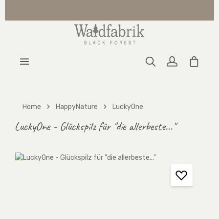
Zum Hauptinhalt springen
Warenk
Home
HappyNature
LuckyOne
LuckyOne - Glückspilz für "die allerbeste..."
Bildergalerie überspringen