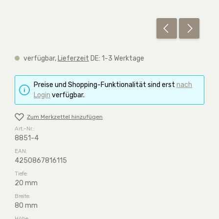
verfügbar,
Lieferzeit
DE: 1-3 Werktage
Preise und Shopping-Funktionalität sind erst
nach
Login
verfügbar.
Zum Merkzettel hinzufügen
Art.-Nr.:
8851-4
EAN:
4250867816115
Tiefe:
20 mm
Breite:
80 mm
Höhe: