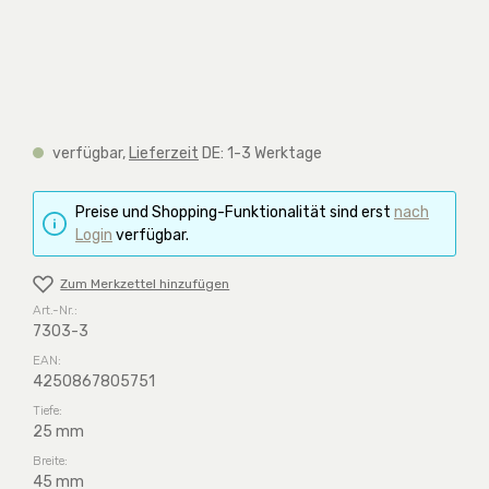
verfügbar,
Lieferzeit
DE: 1-3 Werktage
Preise und Shopping-Funktionalität sind erst
nach
Login
verfügbar.
Zum Merkzettel hinzufügen
Art.-Nr.:
7303-3
EAN:
4250867805751
Tiefe:
25 mm
Breite:
45 mm