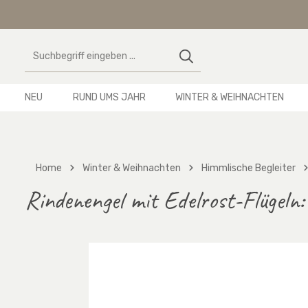
 Hauptinhalt springen
Zur Suche springen
Zur Hauptnavigation springen
NEU
RUND UMS JAHR
WINTER & WEIHNACHTEN
Home
Winter & Weihnachten
Himmlische Begleiter
Rindenengel mit Edelrost-Flügeln:
Bildergalerie überspringen