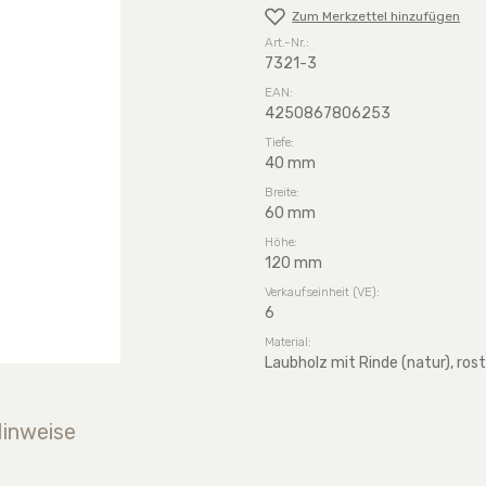
Zum Merkzettel hinzufügen
Art.-Nr.:
7321-3
EAN:
4250867806253
Tiefe:
40 mm
Breite:
60 mm
Höhe:
120 mm
Verkaufseinheit (VE):
6
Material:
Laubholz mit Rinde (natur), ros
Hinweise