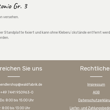
onio Gr. 3
on versehen.
r Standplatte fixiert und kann ohne Kleberu¨ckstände entfernt werden
erden.
reichen Sie uns
Rechtliche
haendlershop@waldfabrik.de
Impressum
: +49 7441 950963-0
AGB
Do: 8:00 bis 15:00 Uhr
Datenschutzerklär
r: 8:00 bis 13:00 Uhr
Liefer- und Zahlungsbed