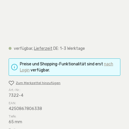
verfügbar,
Lieferzeit
DE: 1-3 Werktage
Preise und Shopping-Funktionalität sind erst
nach
Login
verfügbar.
Zum Merkzettel hinzufügen
Art.-Nr.:
7322-4
EAN:
4250867806338
Tiefe:
65 mm