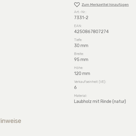
Zum Merkzettel hinzufügen
Art.-Nr.:
7331-2
EAN:
4250867807274
Tiefe:
30 mm
Breite:
95 mm
Höhe:
120 mm
Verkaufseinheit (VE):
6
Material:
Laubholz mit Rinde (natur)
Hinweise