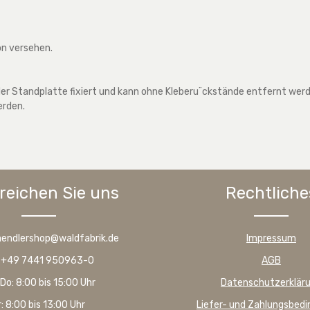
on versehen.
r Standplatte fixiert und kann ohne Kleberu¨ckstände entfernt werden
erden.
reichen Sie uns
Rechtliche
haendlershop@waldfabrik.de
Impressum
: +49 7441 950963-0
AGB
Do: 8:00 bis 15:00 Uhr
Datenschutzerklär
r: 8:00 bis 13:00 Uhr
Liefer- und Zahlungsbed