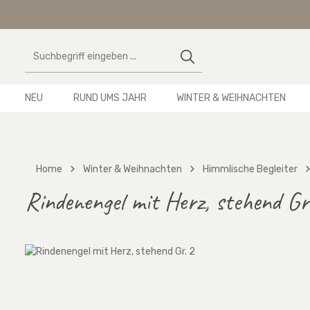
 Hauptinhalt springen
Zur Suche springen
Zur Hauptnavigation springen
NEU
RUND UMS JAHR
WINTER & WEIHNACHTEN
Home
Winter & Weihnachten
Himmlische Begleiter
Rindenengel mit Herz, stehend Gr
Bildergalerie überspringen