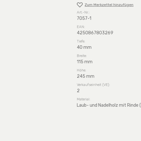
Zum Merkzettel hinzufügen
Art.-Nr.:
7057-1
EAN:
4250867803269
Tiefe:
40 mm
Breite:
115 mm
Höhe:
245 mm
Verkaufseinheit (VE):
2
Material:
Laub- und Nadelholz mit Rinde 