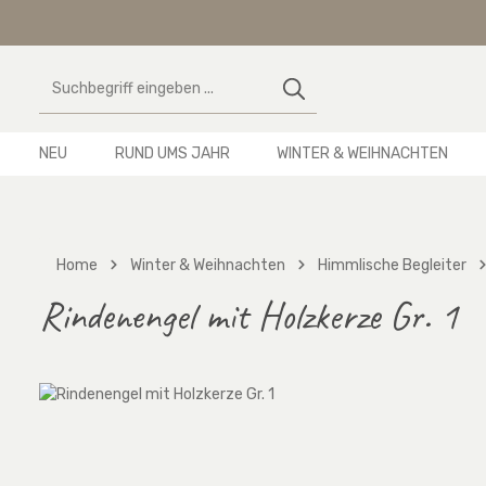
 Hauptinhalt springen
Zur Suche springen
Zur Hauptnavigation springen
NEU
RUND UMS JAHR
WINTER & WEIHNACHTEN
Home
Winter & Weihnachten
Himmlische Begleiter
Rindenengel mit Holzkerze Gr. 1
Bildergalerie überspringen