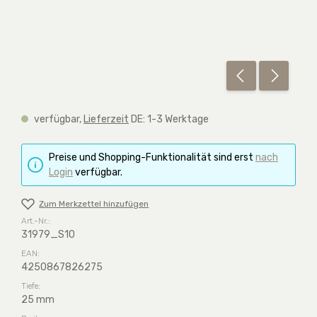
verfügbar,
Lieferzeit
DE: 1-3 Werktage
Preise und Shopping-Funktionalität sind erst
nach
Login
verfügbar.
Zum Merkzettel hinzufügen
Art.-Nr.:
31979_S10
EAN:
4250867826275
Tiefe:
25 mm