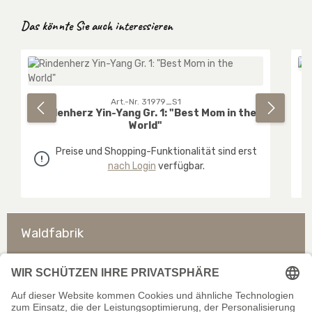
Produktgalerie überspringen
Das könnte Sie auch interessieren
Art.-Nr. 31979_S1
Rindenherz Yin-Yang Gr. 1: "Best Mom in the
World"
Preise und Shopping-Funktionalität sind erst
nach Login
verfügbar.
Waldfabrik
So erreichen Sie uns