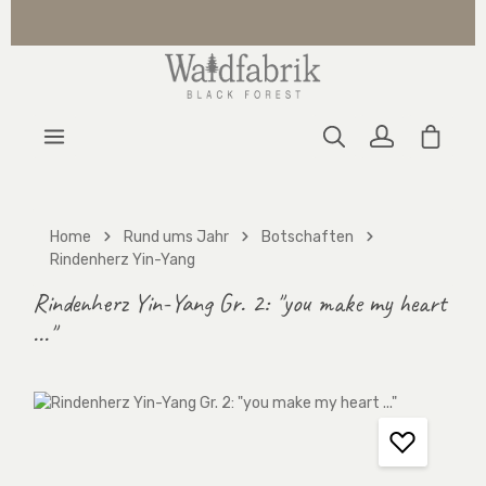
Zum Hauptinhalt springen
Warenk
Home
Rund ums Jahr
Botschaften
Rindenherz Yin-Yang
Rindenherz Yin-Yang Gr. 2: "you make my heart
..."
Bildergalerie überspringen