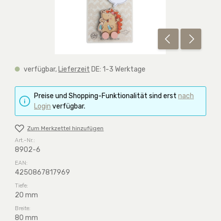
verfügbar,
Lieferzeit
DE: 1-3 Werktage
Preise und Shopping-Funktionalität sind erst
nach
Login
verfügbar.
Zum Merkzettel hinzufügen
Art.-Nr.:
8902-6
EAN:
4250867817969
Tiefe:
20 mm
Breite:
80 mm