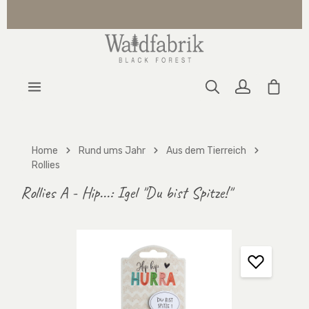
Zum Hauptinhalt springen
Warenk
Home
Rund ums Jahr
Aus dem Tierreich
Rollies
Rollies A - Hip...: Igel "Du bist Spitze!"
Bildergalerie überspringen