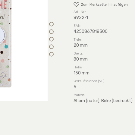
Zum Merkzettel hinzufügen
Art.-Nr.:
8922-1
EAN:
4250867818300
Tiefe:
20 mm
Breite:
80 mm
Höhe:
150 mm
Verkaufseinheit (VE):
5
Material:
Ahorn (natur), Birke (bedruckt)