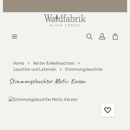
Zum Hauptinhalt springen
Warenk
Home
Winter & Weihnachten
Leuchter und Laternen
Stimmungsleuchter
Stimmungsleuchter Motiv: Kerzen
Bildergalerie überspringen