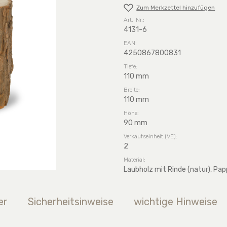
Zum Merkzettel hinzufügen
Art.-Nr.:
4131-6
EAN:
4250867800831
Tiefe:
110 mm
Breite:
110 mm
Höhe:
90 mm
Verkaufseinheit (VE):
2
Material:
Laubholz mit Rinde (natur), Pap
er
Sicherheitsinweise
wichtige Hinweise