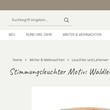
 Hauptinhalt springen
Zur Suche springen
Zur Hauptnavigation springen
NEU
RUND UMS JAHR
WINTER & WEIHNACHTEN
Home
Winter & Weihnachten
Leuchter und Laternen
Stimmungsleuchter Motiv: Waldle
Bildergalerie überspringen