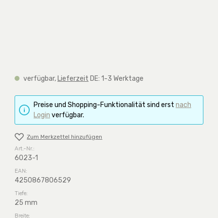
verfügbar,
Lieferzeit
DE: 1-3 Werktage
Preise und Shopping-Funktionalität sind erst
nach
Login
verfügbar.
Zum Merkzettel hinzufügen
Art.-Nr.:
6023-1
EAN:
4250867806529
Tiefe:
25 mm
Breite: