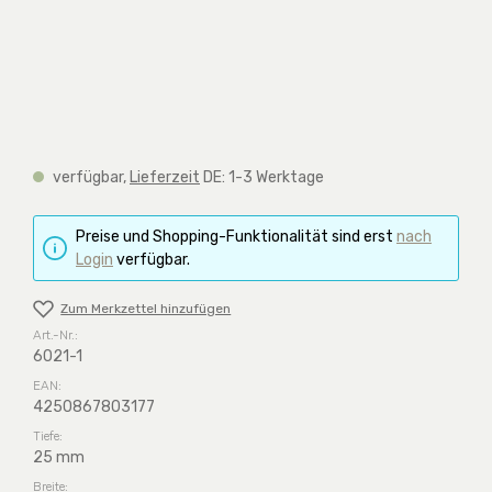
verfügbar,
Lieferzeit
DE: 1-3 Werktage
Preise und Shopping-Funktionalität sind erst
nach
Login
verfügbar.
Zum Merkzettel hinzufügen
Art.-Nr.:
6021-1
EAN:
4250867803177
Tiefe:
25 mm
Breite: