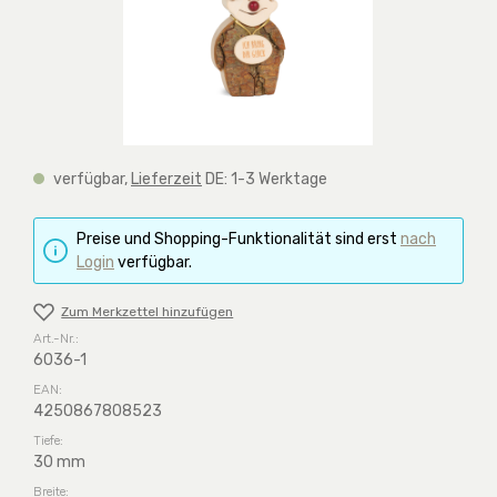
verfügbar,
Lieferzeit
DE: 1-3 Werktage
Preise und Shopping-Funktionalität sind erst
nach
Login
verfügbar.
Zum Merkzettel hinzufügen
Art.-Nr.:
6036-1
EAN:
4250867808523
Tiefe:
30 mm
Breite: