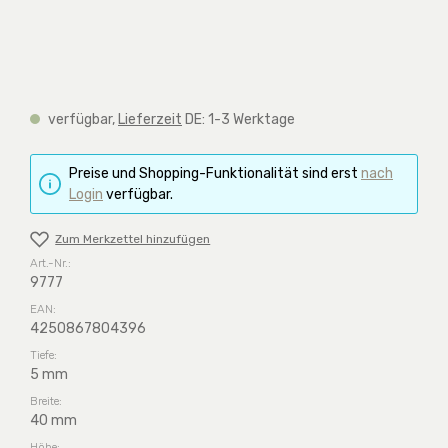
verfügbar,
Lieferzeit
DE: 1-3 Werktage
Preise und Shopping-Funktionalität sind erst
nach
Login
verfügbar.
Zum Merkzettel hinzufügen
Art.-Nr.:
9777
EAN:
4250867804396
Tiefe:
5 mm
Breite:
40 mm
Höhe: