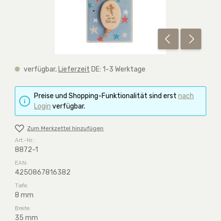
verfügbar,
Lieferzeit
DE: 1-3 Werktage
Preise und Shopping-Funktionalität sind erst
nach
Login
verfügbar.
Zum Merkzettel hinzufügen
Art.-Nr.:
8872-1
EAN:
4250867816382
Tiefe:
8 mm
Breite:
35 mm