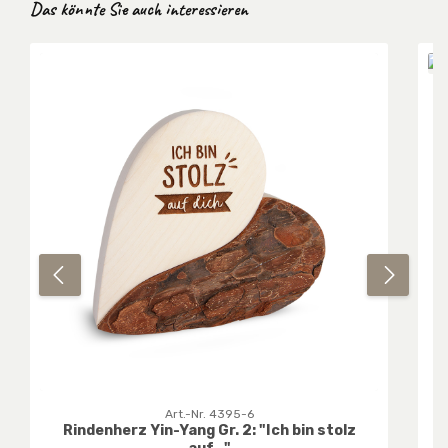
Produktgalerie überspringen
Das könnte Sie auch interessieren
Art.-Nr. 4395-6
Rindenherz Yin-Yang Gr. 2: "Ich bin stolz