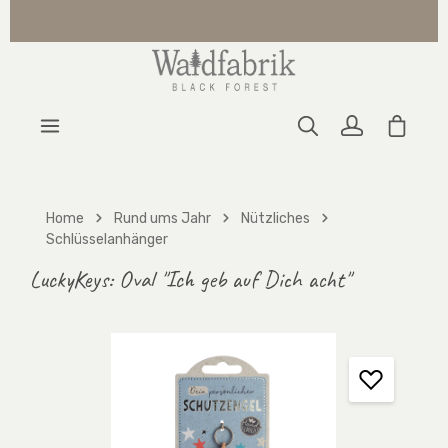
Zum Hauptinhalt springen
Warenk
Home
Rund ums Jahr
Nützliches
Schlüsselanhänger
LuckyKeys: Oval "Ich geb auf Dich acht"
Bildergalerie überspringen