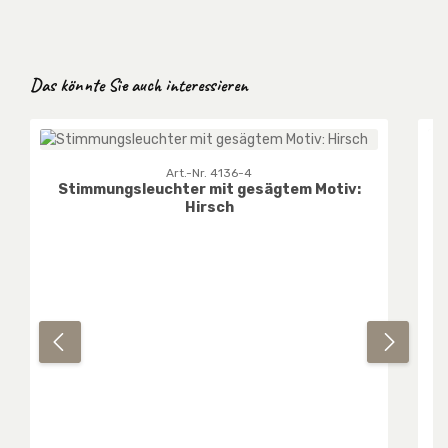
Produktgalerie überspringen
Das könnte Sie auch interessieren
Art.-Nr. 4136-4
Stimmungsleuchter mit gesägtem Motiv:
Hirsch