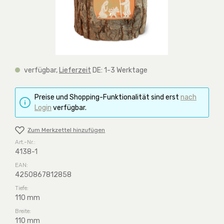
verfügbar,
Lieferzeit
DE: 1-3 Werktage
Preise und Shopping-Funktionalität sind erst
nach
Login
verfügbar.
Zum Merkzettel hinzufügen
Art.-Nr.:
4138-1
EAN:
4250867812858
Tiefe:
110 mm
Breite:
110 mm